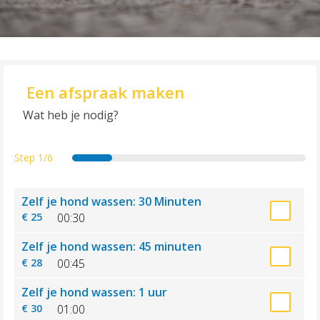
Een afspraak maken
Wat heb je nodig?
Step
1/6
services
secondary
date
details
summary
thankyou
Zelf je hond wassen: 30 Minuten
€ 25
00:30
Zelf je hond wassen: 45 minuten
€ 28
00:45
Zelf je hond wassen: 1 uur
Home
€ 30
01:00